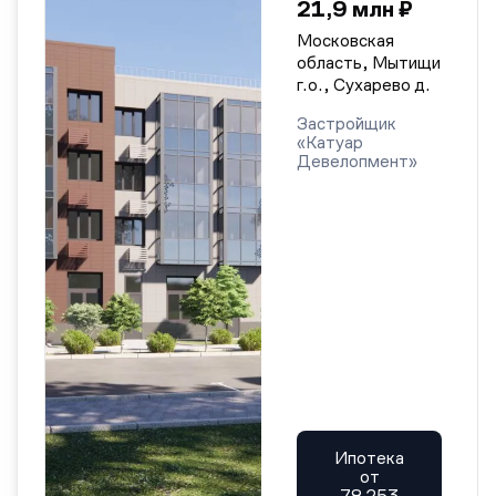
21,9 млн ₽
Московская
область, Мытищи
г.о., Сухарево д.
Застройщик
«Катуар
Девелопмент»
Ипотека
от
78 253