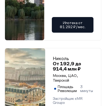
Ипотека от
81 292 ₽/мес.
Николь
От 192,9 до
914,4 млн ₽
Москва, ЦАО,
Тверской
Площадь
3
Революции
минуты
Застройщик «MR
Group»