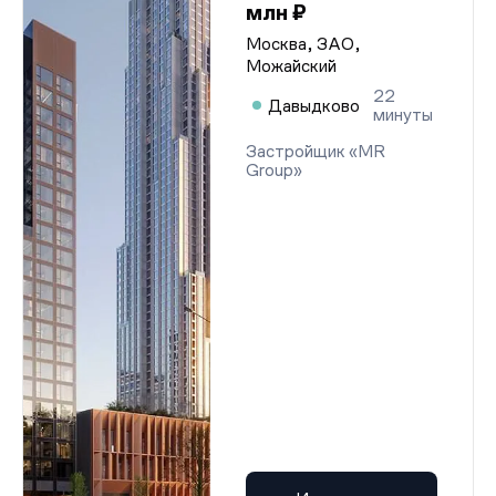
млн ₽
Москва, ЗАО,
Можайский
22
Давыдково
минуты
Застройщик «MR
Group»