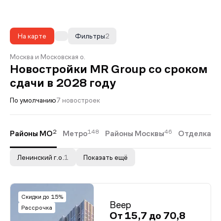
На карте
Фильтры
2
Москва и Московская о.
Новостройки MR Group со сроком
сдачи в 2028 году
По умолчанию
7 новостроек
2
148
46
4
Районы МО
Метро
Районы Москвы
Отделка
Ленинский г.о.
1
Показать ещё
Скидки до 15%
Веер
Рассрочка
От 15,7 до 70,8