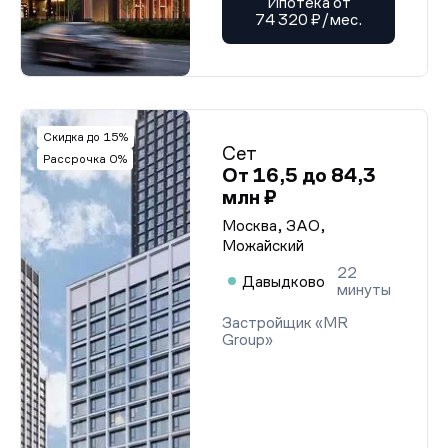
Ипотека от
74 320 ₽/мес.
Скидка до 15%
Сет
Рассрочка 0%
От 16,5 до 84,3
млн ₽
Москва, ЗАО,
Можайский
22
Давыдково
минуты
Застройщик «MR
Group»