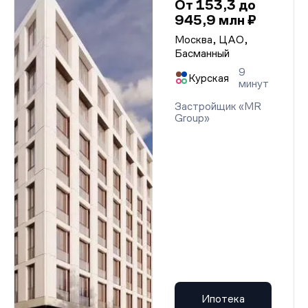
От 153,3 до
945,9 млн ₽
Москва, ЦАО,
Басманный
9
Курская
минут
Застройщик «MR
Group»
Ипотека