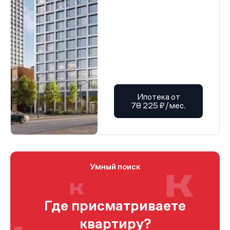
Ипотека от
78 225 ₽/мес.
Умный поиск
Где присматриваете
квартиру?