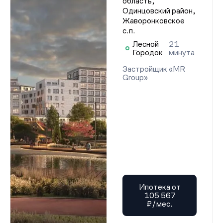
область,
Одинцовский район,
Жаворонковское
с.п.
Лесной
21
Городок
минута
Застройщик «MR
Group»
Ипотека от
105 567
₽/мес.