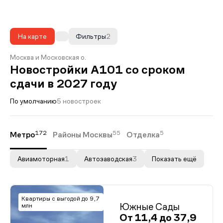
На карте
Фильтры
2
Москва и Московская о.
Новостройки А101 со сроком
сдачи в 2027 году
По умолчанию
5 новостроек
172
55
5
Метро
Районы Москвы
Отделка
Авиамоторная
1
Автозаводская
3
Показать ещё
Квартиры с выгодой до 9,7
Южные Сады
млн
От 11,4 до 37,9