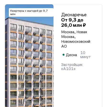
Квартиры с выгодой до 9,7
Деснаречье
млн
От 9,3 до
26,0 млн ₽
Москва, Новая
Москва,
Новомосковский
АО
10
Десна
минут
Застройщик
«А101»