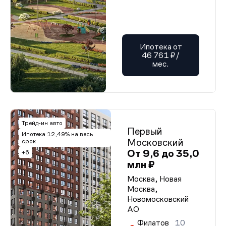
Ипотека от
46 761 ₽/
мес.
Трейд-ин авто
Первый
Ипотека 12,49% на весь
Московский
срок
От 9,6 до 35,0
+6
млн ₽
Москва, Новая
Москва,
Новомосковский
АО
Филатов
10