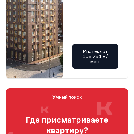
Ипотека от
105 791 ₽/
мес.
Умный поиск
Где присматриваете
квартиру?