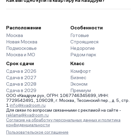
Как выгодно купить квартиру на Квадрум?
5 275 руб. выше прошлого месяца.
премиум-класса. На страницах ЖК доступны отзывы жильцов
о качестве строительства, интерактивный генплан корпусов,
Мы работаем без наценок по официальным ценам
сроки сдачи, особенности благоустройства дворов и
девелоперов, включая закрытые старты продаж и скидки.
паркингов. База обновляется напрямую от застройщиков.
Наш эксперт бесплатно подберет ЖК под ваш бюджет,
организует просмотр и поможет одобрить ипотеку по
Расположение
Особенности
минимальной ставке. Чтобы зафиксировать цену, оставьте
Москва
Готовые
заявку на обратный звонок.
Новая Москва
Строящиеся
Подмосковье
Недорогие
Москва и МО
Рядом парк
Срок сдачи
Класс
Сдача в 2026
Комфорт
Сдача в 2027
Бизнес
Сдача в 2028
Эконом
Сдача в 2029
Премиум
ООО «Квадрум.ру», ОГРН: 1067746345699, ИНН:
7729542491, 109028, г. Москва, Тессинский пер., д. 5, стр.
1
info@kvadroom.ru
Для связи по вопросам связанными с рекламой на сайте -
reklama@kvadroom.ru
Согласие на обработку персональных данных и политика
конфиденциальности
Пользовательское соглашение