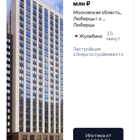
млн ₽
Московская область,
Люберцы г.о.,
Люберцы
15
Жулебино
минут
Застройщик
«Энергостройинвест»
Ипотека от