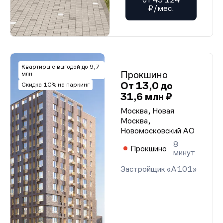
₽/мес.
Квартиры с выгодой до 9,7
Прокшино
млн
От 13,0 до
Скидка 10% на паркинг
31,6 млн ₽
Москва, Новая
Москва,
Новомосковский АО
8
Прокшино
минут
Застройщик «А101»