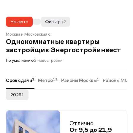
На карте
Фильтры
2
Москва и Московская о.
Однокомнатные квартиры
застройщик Энергостройинвест
По умолчанию
2 новостройки
1
11
1
1
Срок сдачи
Метро
Районы Москвы
Районы МО
2026
1
Отлично
От 9,5 до 21,9