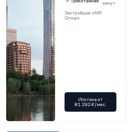
Трикотажная
минут
Застройщик «MR
Group»
Ипотека от
81 292 ₽/мес.