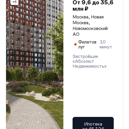
От 9,6 до 35,6
+6
млн ₽
Москва, Новая
Москва,
Новомосковский
АО
Филатов
10
луг
минут
Застройщик
«Абсолют
Недвижимость»
Ипотека
от 45 124