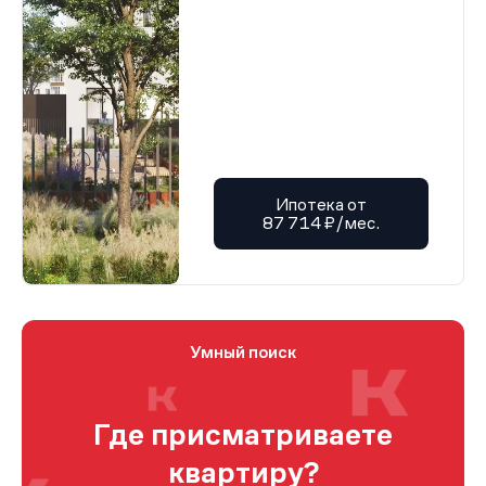
Ипотека от
87 714 ₽/мес.
Умный поиск
Где присматриваете
квартиру?