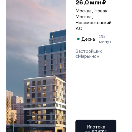
26,0 млн ₽
Москва, Новая
Москва,
Новомосковский
АО
25
Десна
минут
Застройщик
«Марьино»
Ипотека
от 57 534