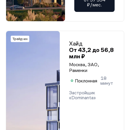
₽/мес.
Трейд-ин
Хайд
От 43,2 до 56,8
млн ₽
Москва, ЗАО,
Раменки
18
Поклонная
минут
Застройщик
«Dominanta»