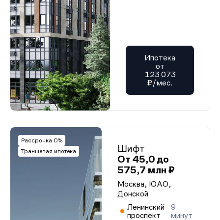
Ипотека
от
123 073
₽/мес.
Рассрочка 0%
Шифт
Траншевая ипотека
От 45,0 до
575,7 млн ₽
Москва, ЮАО,
Донской
Ленинский
9
проспект
минут