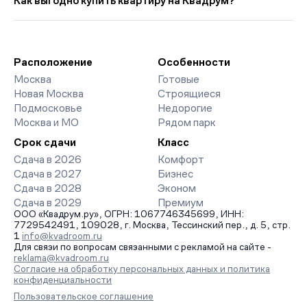
Как выгодно купить квартиру на Квадрум?
месяца.
доступны отзывы жильцов о качестве строительства,
интерактивный генплан корпусов, сроки сдачи, особенности
Мы работаем без наценок по официальным ценам
благоустройства дворов и паркингов. База обновляется
девелоперов, включая закрытые старты продаж и скидки.
напрямую от застройщиков.
Наш эксперт бесплатно подберет ЖК под ваш бюджет,
организует просмотр и поможет одобрить ипотеку по
Расположение
Особенности
минимальной ставке. Чтобы зафиксировать цену, оставьте
Москва
Готовые
заявку на обратный звонок.
Новая Москва
Строящиеся
Подмосковье
Недорогие
Москва и МО
Рядом парк
Срок сдачи
Класс
Сдача в 2026
Комфорт
Сдача в 2027
Бизнес
Сдача в 2028
Эконом
Сдача в 2029
Премиум
ООО «Квадрум.ру», ОГРН: 1067746345699, ИНН:
7729542491, 109028, г. Москва, Тессинский пер., д. 5, стр.
1
info@kvadroom.ru
Для связи по вопросам связанными с рекламой на сайте -
reklama@kvadroom.ru
Согласие на обработку персональных данных и политика
конфиденциальности
Пользовательское соглашение