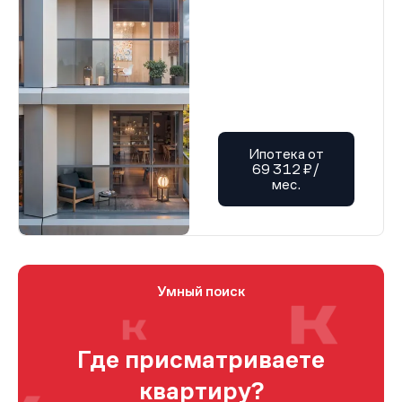
Ипотека от
69 312 ₽/
мес.
Умный поиск
Где присматриваете
квартиру?