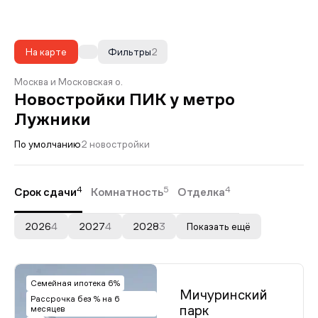
На карте
Фильтры
2
Москва и Московская о.
Новостройки ПИК у метро
Лужники
По умолчанию
2 новостройки
4
5
4
Срок сдачи
Комнатность
Отделка
2026
4
2027
4
2028
3
Показать ещё
Семейная ипотека 6%
Мичуринский
Рассрочка без % на 6
парк
месяцев