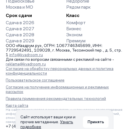
Подмосковье
Недорогие
Москва и МО
Рядом парк
Срок сдачи
Класс
Сдача в 2026
Комфорт
Сдача в 2027
Бизнес
Сдача в 2028
Эконом
Сдача в 2029
Премиум
ООО «Квадрум.ру», ОГРН: 1067746345699, ИНН:
7729542491, 109028, г. Москва, Тессинский пер., д. 5, стр.
1
info@kvadroom.ru
Для связи по вопросам связанными с рекламой на сайте -
reklama@kvadroom.ru
Согласие на обработку персональных данных и политика
конфиденциальности
Пользовательское соглашение
Согласие на получение информационных и рекламных
рассылок
Правила применения рекомендательных технологий
Карта сайта
На сайте применяются рекомендательные технологии предоставления
информации на основе сбора, систематизации и анализа сведений,
Сайт использует ваши куки и
относящихся к предпочтениям пользователей сети «Интернет»,
прочие метаданные.
Узнать
Принять
находящихся на территории Российской Федерации.
+7 (495) 157-88-80
подробнее