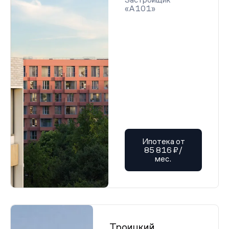
«А101»
Ипотека от
85 816 ₽/
мес.
Троицкий