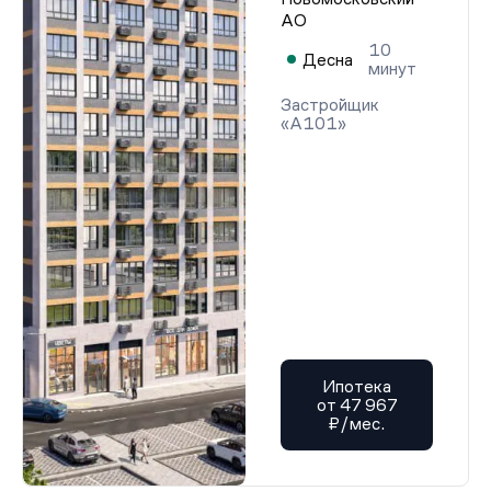
АО
10
Десна
минут
Застройщик
«А101»
Ипотека
от 47 967
₽/мес.