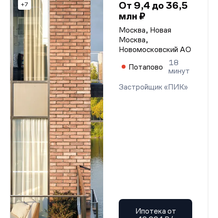
От 9,4 до 36,5
+7
млн ₽
Москва, Новая
Москва,
Новомосковский АО
18
Потапово
минут
Застройщик «ПИК»
Ипотека от