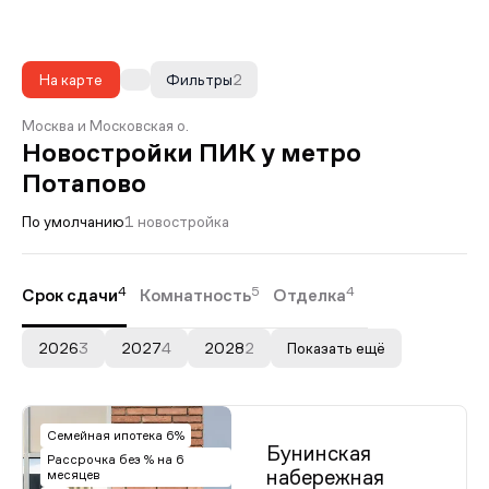
На карте
Фильтры
2
Москва и Московская о.
Новостройки ПИК у метро
Потапово
По умолчанию
1 новостройка
4
5
4
Срок сдачи
Комнатность
Отделка
2026
3
2027
4
2028
2
Показать ещё
Семейная ипотека 6%
Бунинская
Рассрочка без % на 6
набережная
месяцев