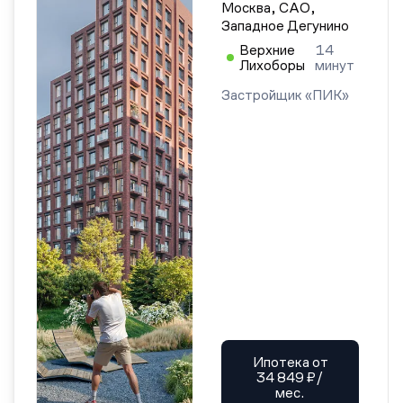
Москва, САО,
Западное Дегунино
Верхние
14
Лихоборы
минут
Застройщик «ПИК»
Ипотека от
34 849 ₽/
мес.