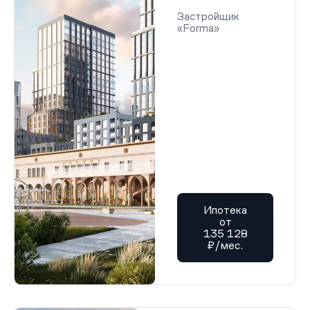
Застройщик
«Forma»
Ипотека
от
135 128
₽/мес.