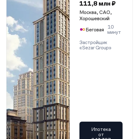
111,8 млн ₽
Москва, САО,
Хорошевский
10
Беговая
минут
Застройщик
«Sezar Group»
Ипотека
от