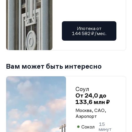
Ипотека от
144 582 ₽/мес.
Вам может быть интересно
Соул
От 24,0 до
133,6 млн ₽
Москва, САО,
Аэропорт
15
Сокол
минут