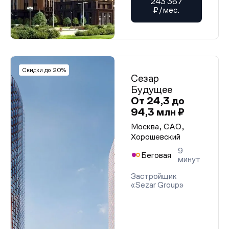
243 367
₽/мес.
Скидки до 20%
Сезар
Будущее
От 24,3 до
94,3 млн ₽
Москва, САО,
Хорошевский
9
Беговая
минут
Застройщик
«Sezar Group»