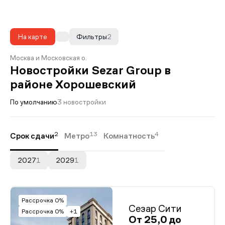
На карте
Фильтры
2
Москва и Московская о.
Новостройки Sezar Group в
районе Хорошевский
По умолчанию
3 новостройки
2
13
4
Срок сдачи
Метро
Комнатность
2027
1
2029
1
Рассрочка 0%
Сезар Сити
Рассрочка 0%
+1
От 25,0 до