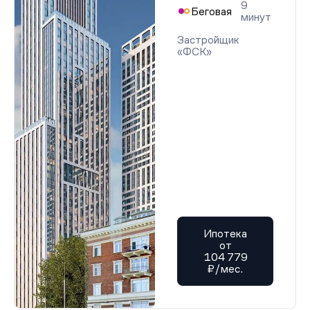
9
Беговая
минут
Застройщик
«ФСК»
Ипотека
от
104 779
₽/мес.