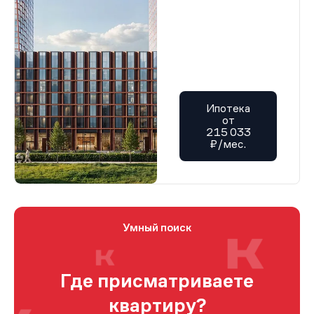
Ипотека
от
215 033
₽/мес.
Умный поиск
Где присматриваете
квартиру?