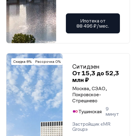
Ипотека от
88 496 ₽/мес.
Скидка 8%
Рассрочка 0%
Ситидзен
От 15,3 до 52,3
млн ₽
Москва, СЗАО,
Покровское-
Стрешнево
9
Тушинская
минут
Застройщик «MR
Group»