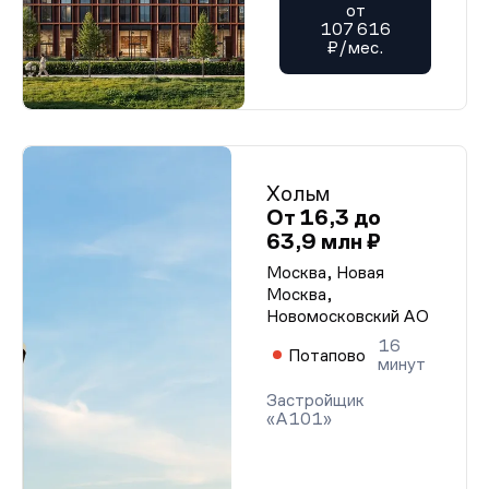
от
107 616
₽/мес.
Хольм
От 16,3 до
63,9 млн ₽
Москва, Новая
Москва,
Новомосковский АО
16
Потапово
минут
Застройщик
«А101»