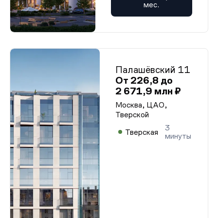
мес.
Палашёвский 11
От 226,8 до
2 671,9 млн ₽
Москва, ЦАО,
Тверской
3
Тверская
минуты