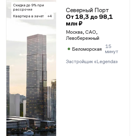
Скидка до 9% при
Северный Порт
рассрочке
От 18,3 до 98,1
Квар­ти­ра в за­чет
+4
млн ₽
Москва, САО,
Левобережный
15
Беломорская
минут
Застройщик «Legenda»