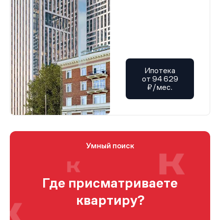
Ипотека
от 94 629
₽/мес.
Умный поиск
Где присматриваете
квартиру?