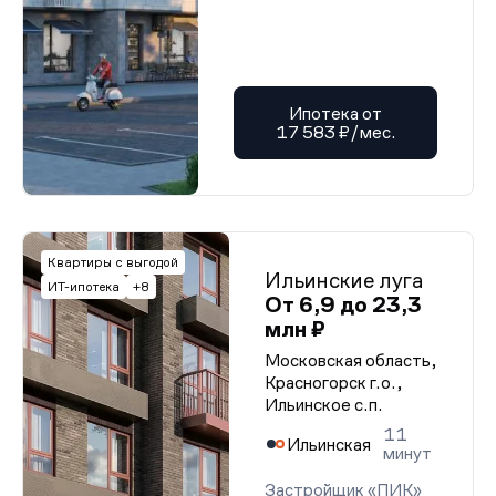
Ипотека от
17 583 ₽/мес.
Квартиры с выгодой
Ильинские луга
ИТ-ипотека
+8
От 6,9 до 23,3
млн ₽
Московская область,
Красногорск г.о.,
Ильинское с.п.
11
Ильинская
минут
Застройщик «ПИК»