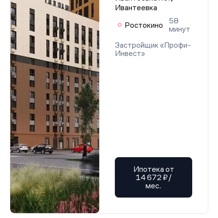
Ивантеевка
58
Ростокино
минут
Застройщик «Профи-
Инвест»
Ипотека от
14 672 ₽/
мес.