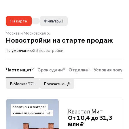
На карте
Фильтры
1
Москва и Московская о.
Новостройки на старте продаж
По умолчанию
23 новостройки
7
5
1
Часто ищут
Срок сдачи
Отделка
Условия покупк
В Москве
371
Показать ещё
Квартиры с выгодой
Квартал Мит
Умные планировки
+8
От 10,4 до 31,3
млн ₽