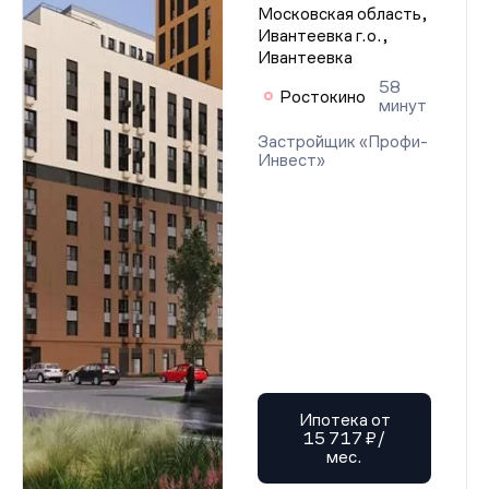
Московская область,
Ивантеевка г.о.,
Ивантеевка
58
Ростокино
минут
Застройщик «Профи-
Инвест»
Ипотека от
15 717 ₽/
мес.