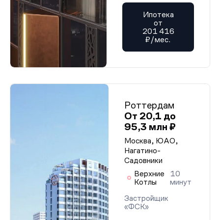
Ипотека
от
201 416
₽/мес.
Роттердам
От 20,1 до
95,3 млн ₽
Москва, ЮАО,
Нагатино-
Садовники
Верхние
10
Котлы
минут
Застройщик
«ФСК»