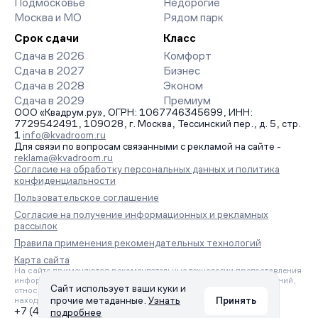
Подмосковье
Недорогие
Москва и МО
Рядом парк
Срок сдачи
Класс
Сдача в 2026
Комфорт
Сдача в 2027
Бизнес
Сдача в 2028
Эконом
Сдача в 2029
Премиум
ООО «Квадрум.ру», ОГРН: 1067746345699, ИНН:
7729542491, 109028, г. Москва, Тессинский пер., д. 5, стр.
1
info@kvadroom.ru
Для связи по вопросам связанными с рекламой на сайте -
reklama@kvadroom.ru
Согласие на обработку персональных данных и политика
конфиденциальности
Пользовательское соглашение
Согласие на получение информационных и рекламных
рассылок
Правила применения рекомендательных технологий
Карта сайта
На сайте применяются рекомендательные технологии предоставления
информации на основе сбора, систематизации и анализа сведений,
Сайт использует ваши куки и
относящихся к предпочтениям пользователей сети «Интернет»,
прочие метаданные.
Узнать
Принять
находящихся на территории Российской Федерации.
+7 (495) 157-88-80
подробнее