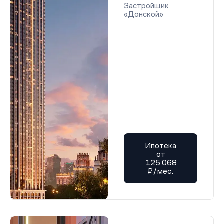
Застройщик
«Донской»
Ипотека
от
125 068
₽/мес.