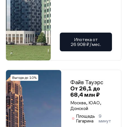
Ипотека от
26 908 ₽/мес.
Выгода до 10%
Файв Тауэрс
От 26,1 до
68,4 млн ₽
Москва, ЮАО,
Донской
Площадь
9
Гагарина
минут