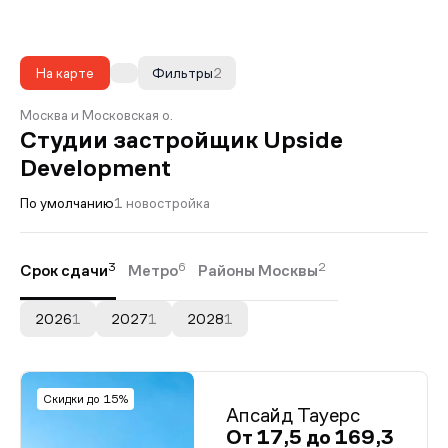
На карте
Фильтры
2
Москва и Московская о.
Студии застройщик Upside
Development
По умолчанию
1 новостройка
3
6
2
Срок сдачи
Метро
Районы Москвы
2026
1
2027
1
2028
1
Скидки до 15%
Апсайд Тауерс
От 17,5 до 169,3