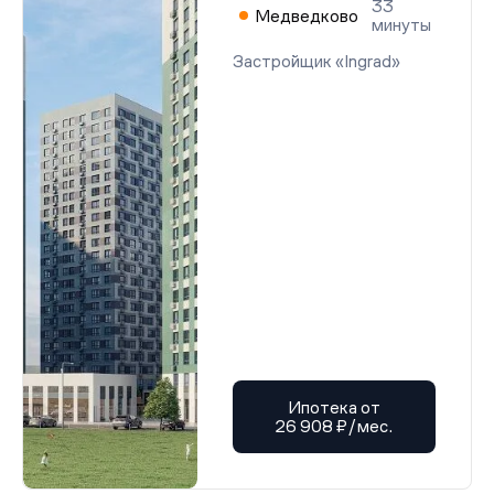
33
Медведково
минуты
Застройщик «Ingrad»
Ипотека от
26 908 ₽/мес.