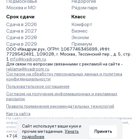
Подмосковье
Недорогие
Москва и МО
Рядом парк
Срок сдачи
Класс
Сдача в 2026
Комфорт
Сдача в 2027
Бизнес
Сдача в 2028
Эконом
Сдача в 2029
Премиум
ООО «Квадрум.ру», ОГРН: 1067746345699, ИНН:
7729542491, 109028, г. Москва, Тессинский пер., д. 5, стр.
1
info@kvadroom.ru
Для связи по вопросам связанными с рекламой на сайте -
reklama@kvadroom.ru
Согласие на обработку персональных данных и политика
конфиденциальности
Пользовательское соглашение
Согласие на получение информационных и рекламных
рассылок
Правила применения рекомендательных технологий
Карта сайта
На сайте применяются рекомендательные технологии предоставления
информации на основе сбора, систематизации и анализа сведений,
Сайт использует ваши куки и
относящихся к предпочтениям пользователей сети «Интернет»,
прочие метаданные.
Узнать
Принять
находящихся на территории Российской Федерации.
+7 (495) 157-88-80
подробнее