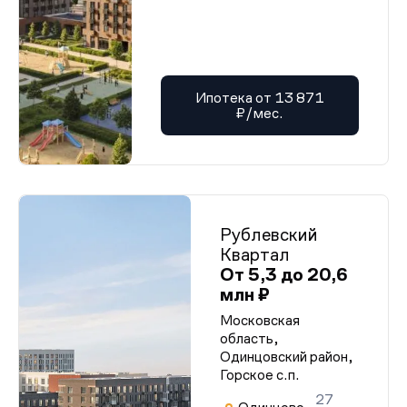
Ипотека от 13 871
₽/мес.
Рублевский
Квартал
От 5,3 до 20,6
млн ₽
Московская
область,
Одинцовский район,
Горское с.п.
27