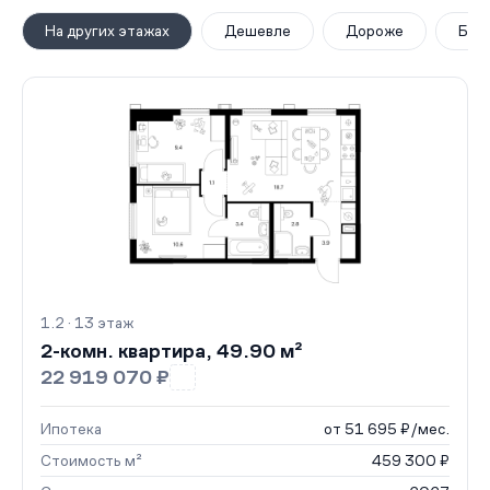
На других этажах
Дешевле
Дороже
Бол
1.2 · 13 этаж
2-комн. квартира, 49.90 м²
22 919 070 ₽
Ипотека
от 51 695 ₽/мес.
Стоимость м²
459 300 ₽