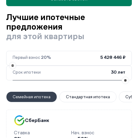
Лучшие ипотечные
предложения
для этой квартиры
Первый взнос
20%
5 428 446 ₽
Срок ипотеки
30 лет
Семейная ипотека
Стандартная ипотека
Субси
СберБанк
Ставка
Нач. взнос