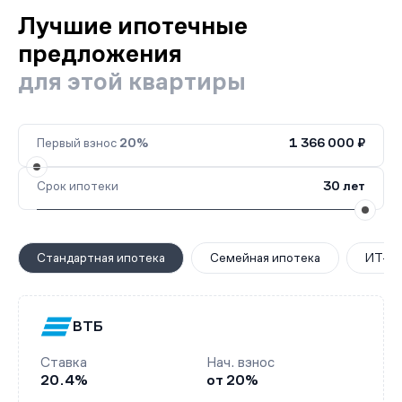
Лучшие ипотечные
предложения
для этой квартиры
Первый взнос
20%
1 366 000 ₽
Срок ипотеки
30 лет
Стандартная ипотека
Семейная ипотека
ИТ-ип
ВТБ
Ставка
Нач. взнос
20.4%
от 20%