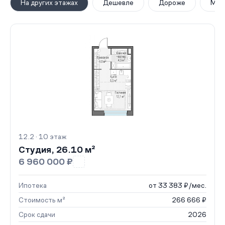
На других этажах
Дешевле
Дороже
Мен
12.2 · 10 этаж
Студия, 26.10 м²
6 960 000 ₽
Ипотека
от 33 383 ₽/мес.
Стоимость м²
266 666 ₽
Срок сдачи
2026