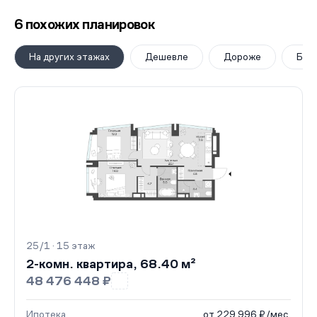
6 похожих планировок
На других этажах
Дешевле
Дороже
Бол
25/1 · 15 этаж
2-комн. квартира, 68.40 м²
48 476 448 ₽
Ипотека
от 229 996 ₽/мес.