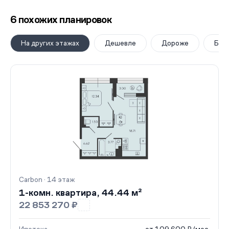
6 похожих планировок
На других этажах
Дешевле
Дороже
Бол
Carbon · 14 этаж
1-комн. квартира, 44.44 м²
22 853 270 ₽