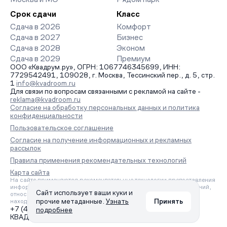
Срок сдачи
Класс
Сдача в 2026
Комфорт
Сдача в 2027
Бизнес
Сдача в 2028
Эконом
Сдача в 2029
Премиум
ООО «Квадрум.ру», ОГРН: 1067746345699, ИНН:
7729542491, 109028, г. Москва, Тессинский пер., д. 5, стр.
1
info@kvadroom.ru
Для связи по вопросам связанными с рекламой на сайте -
reklama@kvadroom.ru
Согласие на обработку персональных данных и политика
конфиденциальности
Пользовательское соглашение
Согласие на получение информационных и рекламных
рассылок
Правила применения рекомендательных технологий
Карта сайта
На сайте применяются рекомендательные технологии предоставления
информации на основе сбора, систематизации и анализа сведений,
Сайт использует ваши куки и
относящихся к предпочтениям пользователей сети «Интернет»,
прочие метаданные.
Узнать
Принять
находящихся на территории Российской Федерации.
+7 (495) 157-88-80
подробнее
КВАДРУМ © 2006 – 2026. Все права защищены.