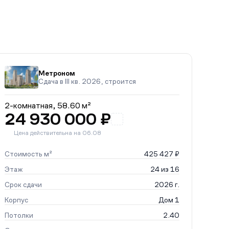
Метроном
Сдача в III кв. 2026, строится
2-комнатная,
58.60 м²
24 930 000 ₽
Цена действительна на 06.08
Стоимость м²
425 427 ₽
Этаж
24 из 16
Срок сдачи
2026 г.
Корпус
Дом 1
Потолки
2.40