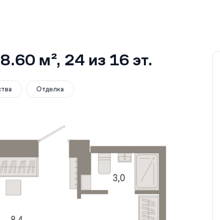
8.60 м²
, 24
из 16
эт.
ства
Отделка