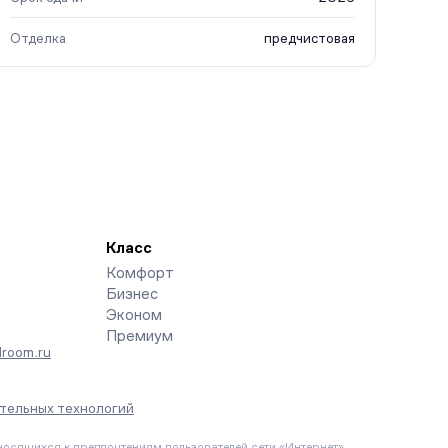
Отделка
предчистовая
Класс
Комфорт
Бизнес
Эконом
Премиум
room.ru
тельных технологий
осящихся к предпочтениям пользователей сети «Интернет»,