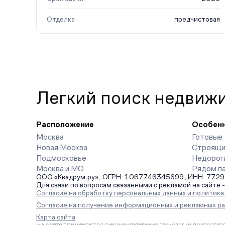
Отделка
предчистовая
Легкий поиск недвиж
Расположение
Особен
Москва
Готовые
Новая Москва
Строящи
Подмосковье
Недорог
Москва и МО
Рядом п
ООО «Квадрум.ру», ОГРН: 1067746345699, ИНН: 7729542
Для связи по вопросам связанными с рекламой на сайте 
Согласие на обработку персональных данных и политик
Согласие на получение информационных и рекламных р
Карта сайта
На сайте применяются рекомендательные технологии предоставл