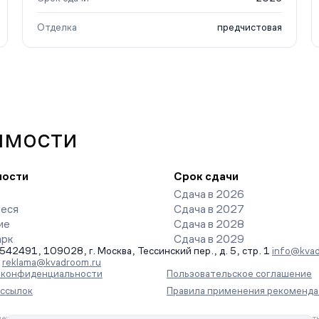
Отделка
предчистовая
имости
ности
Срок сдачи
Сдача в 2026
еся
Сдача в 2027
ие
Сдача в 2028
арк
Сдача в 2029
491, 109028, г. Москва, Тессинский пер., д. 5, стр. 1
info@kvad
-
reklama@kvadroom.ru
а конфиденциальности
Пользовательское соглашение
ассылок
Правила применения рекоменда
ения информации на основе сбора, систематизации и анализа сведений, отн