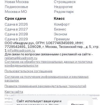
Новая Москва
Строящиеся
Подмосковье
Недорогие
Москва и МО
Рядом парк
Срок сдачи
Класс
Сдача в 2026
Комфорт
Сдача в 2027
Бизнес
Сдача в 2028
Эконом
Сдача в 2029
Премиум
ООО «Квадрум.ру», ОГРН: 1067746345699, ИНН:
7729542491, 109028, г. Москва, Тессинский пер., д. 5, стр.
1
info@kvadroom.ru
Для связи по вопросам связанными с рекламой на сайте -
reklama@kvadroom.ru
Согласие на обработку персональных данных и политика
конфиденциальности
Пользовательское соглашение
Согласие на получение информационных и рекламных
рассылок
Правила применения рекомендательных технологий
Карта сайта
На сайте применяются рекомендательные технологии предоставления
информации на основе сбора, систематизации и анализа сведений,
Сайт использует ваши куки и
относящихся к предпочтениям пользователей сети «Интернет»,