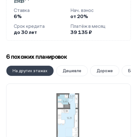
Ставка
Нач. взнос
6%
от 20%
Срок кредита
Платёж в месяц
до 30 лет
39 135 ₽
6 похожих планировок
На других этажах
Дешевле
Дороже
Бол