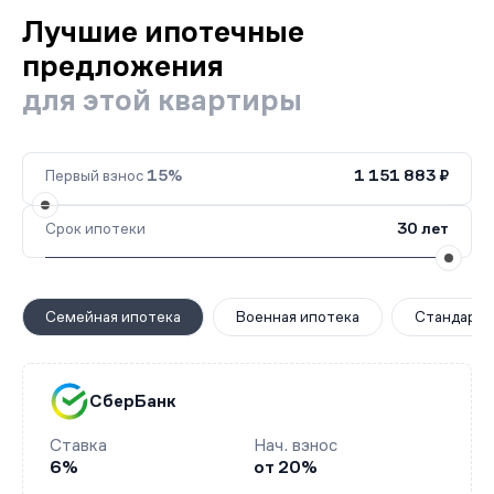
Лучшие ипотечные
предложения
для этой квартиры
Первый взнос
15%
1 151 883 ₽
Срок ипотеки
30 лет
Семейная ипотека
Военная ипотека
Стандартн
СберБанк
Ставка
Нач. взнос
6%
от 20%