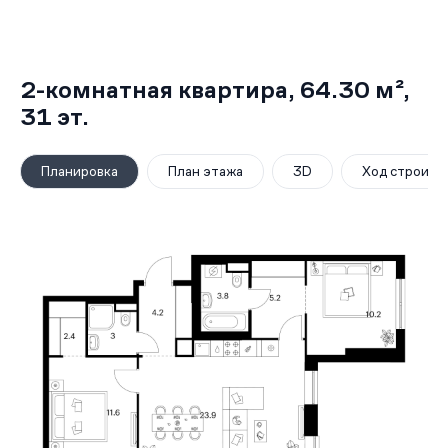
2-комнатная квартира,
64.30 м²
,
31
эт.
Планировка
План этажа
3D
Ход строите