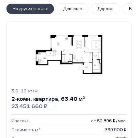
На других этажах
Дешевле
Дороже
Бол
3.6 · 19 этаж
2-комн. квартира, 63.40 м²
23 451 660 ₽
Ипотека
от 52 896 ₽/мес.
Стоимость м²
369 900 ₽