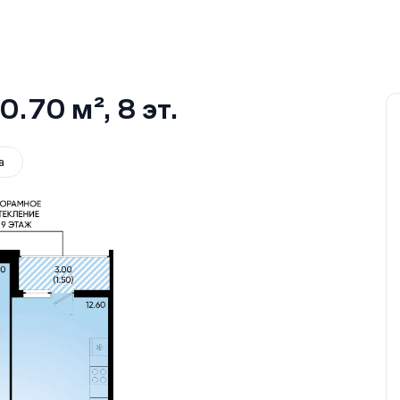
0.70 м²
, 8
эт.
а