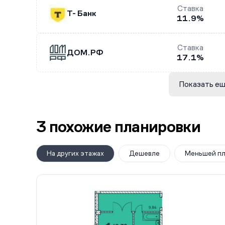
Ставка
Т- Банк
11.9%
Ставка
ДОМ.РФ
17.1%
Показать ещ
3 похожие планировки
На других этажах
Дешевле
Меньшей п