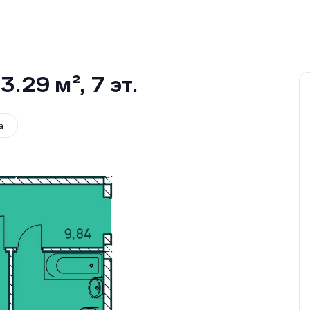
3.29 м²
, 7
эт.
а