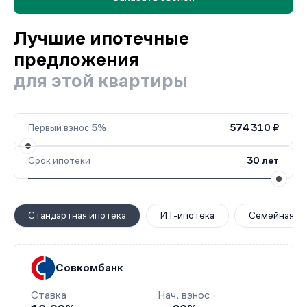
Лучшие ипотечные
предложения
для этой квартиры
Первый взнос
5%
574 310 ₽
Срок ипотеки
30 лет
Стандартная ипотека
ИТ-ипотека
Семейная ип
Совкомбанк
Ставка
Нач. взнос