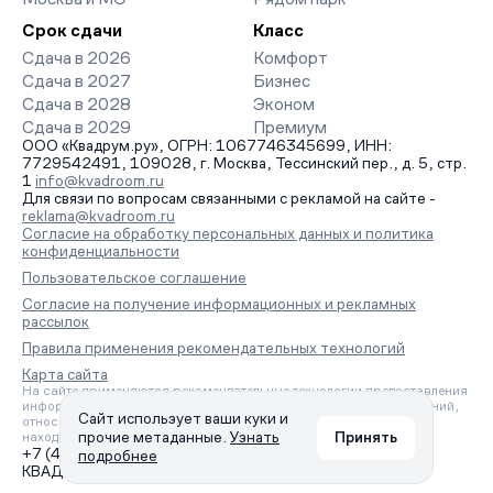
Срок сдачи
Класс
Сдача в 2026
Комфорт
Сдача в 2027
Бизнес
Сдача в 2028
Эконом
Сдача в 2029
Премиум
ООО «Квадрум.ру», ОГРН: 1067746345699, ИНН:
7729542491, 109028, г. Москва, Тессинский пер., д. 5, стр.
1
info@kvadroom.ru
Для связи по вопросам связанными с рекламой на сайте -
reklama@kvadroom.ru
Согласие на обработку персональных данных и политика
конфиденциальности
Пользовательское соглашение
Согласие на получение информационных и рекламных
рассылок
Правила применения рекомендательных технологий
Карта сайта
На сайте применяются рекомендательные технологии предоставления
информации на основе сбора, систематизации и анализа сведений,
Сайт использует ваши куки и
относящихся к предпочтениям пользователей сети «Интернет»,
прочие метаданные.
Узнать
Принять
находящихся на территории Российской Федерации.
+7 (495) 157-88-80
подробнее
КВАДРУМ © 2006 – 2026. Все права защищены.