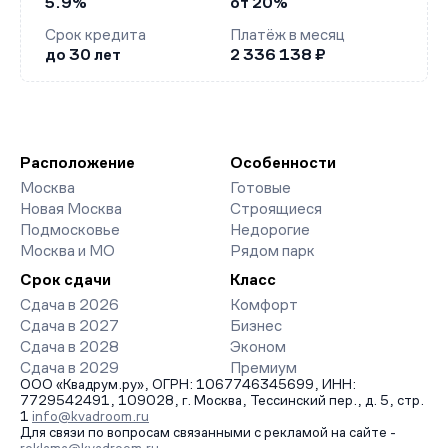
5.9%
от 20%
Срок кредита
Платёж в месяц
до 30 лет
2 336 138 ₽
Расположение
Особенности
Москва
Готовые
Новая Москва
Строящиеся
Подмосковье
Недорогие
Москва и МО
Рядом парк
Срок сдачи
Класс
Сдача в 2026
Комфорт
Сдача в 2027
Бизнес
Сдача в 2028
Эконом
Сдача в 2029
Премиум
ООО «Квадрум.ру», ОГРН: 1067746345699, ИНН:
7729542491, 109028, г. Москва, Тессинский пер., д. 5, стр.
1
info@kvadroom.ru
Для связи по вопросам связанными с рекламой на сайте -