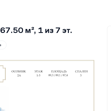
67.50 м²
, 1
из 7
эт.
а