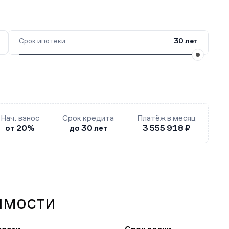
Срок ипотеки
30 лет
Нач. взнос
Срок кредита
Платёж в месяц
от 20%
до 30 лет
3 555 918 ₽
имости