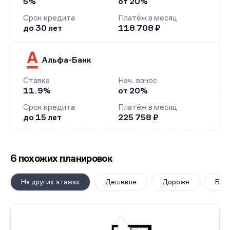
5%
от 20%
Срок кредита
Платёж в месяц
до 30 лет
118 708 ₽
Альфа-Банк
Ставка
Нач. взнос
11.9%
от 20%
Срок кредита
Платёж в месяц
до 15 лет
225 758 ₽
6 похожих планировок
На других этажах
Дешевле
Дороже
Бол