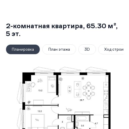
2-комнатная квартира,
65.30 м²
,
5
эт.
Планировка
План этажа
3D
Ход строите