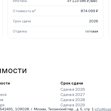
Ипотека
от 123 586 ₽/мес.
Стоимость м²
874 099 ₽
Срок сдачи
2026
Отделка
готовая
имости
ности
Срок сдачи
Сдача в 2026
еся
Сдача в 2027
ие
Сдача в 2028
арк
Сдача в 2029
491, 109028, г. Москва, Тессинский пер., д. 5, стр. 1
info@kvad