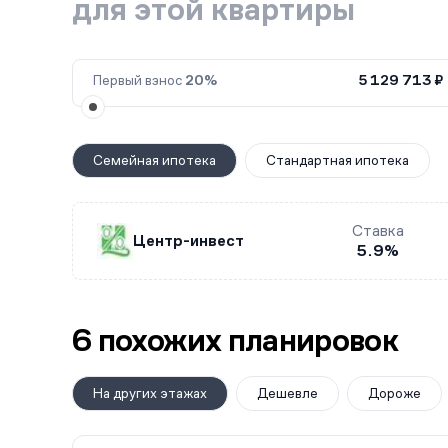
для этой квартиры
Первый взнос
20%
5 129 713 ₽
Семейная ипотека
Стандартная ипотека
Ставка
Центр-инвест
5.9%
6 похожих планировок
На других этажах
Дешевле
Дороже