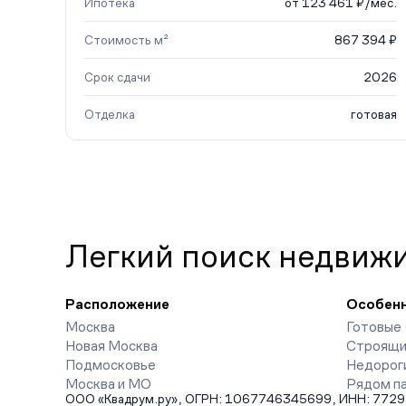
Ипотека
от 123 461 ₽/мес.
Стоимость м²
867 394 ₽
Срок сдачи
2026
Отделка
готовая
Легкий поиск недвиж
Расположение
Особен
Москва
Готовые
Новая Москва
Строящи
Подмосковье
Недорог
Москва и МО
Рядом п
ООО «Квадрум.ру», ОГРН: 1067746345699, ИНН: 7729542