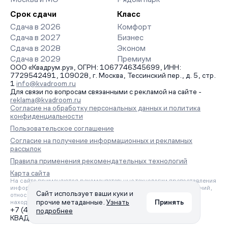
Срок сдачи
Класс
Сдача в 2026
Комфорт
Сдача в 2027
Бизнес
Сдача в 2028
Эконом
Сдача в 2029
Премиум
ООО «Квадрум.ру», ОГРН: 1067746345699, ИНН:
7729542491, 109028, г. Москва, Тессинский пер., д. 5, стр.
1
info@kvadroom.ru
Для связи по вопросам связанными с рекламой на сайте -
reklama@kvadroom.ru
Согласие на обработку персональных данных и политика
конфиденциальности
Пользовательское соглашение
Согласие на получение информационных и рекламных
рассылок
Правила применения рекомендательных технологий
Карта сайта
На сайте применяются рекомендательные технологии предоставления
информации на основе сбора, систематизации и анализа сведений,
Сайт использует ваши куки и
относящихся к предпочтениям пользователей сети «Интернет»,
прочие метаданные.
Узнать
Принять
находящихся на территории Российской Федерации.
+7 (495) 157-88-80
подробнее
КВАДРУМ © 2006 – 2026. Все права защищены.