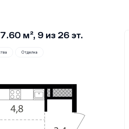
7.60 м²
, 9
из 26
эт.
ства
Отделка