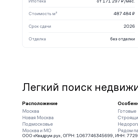
Ипотека
от 171 297 ₽/мес.
Стоимость м²
487 484 ₽
Срок сдачи
2026
Отделка
без отделки
Легкий поиск недвиж
Расположение
Особен
Москва
Готовые
Новая Москва
Строящи
Подмосковье
Недорог
Москва и МО
Рядом п
ООО «Квадрум.ру», ОГРН: 1067746345699, ИНН: 7729542