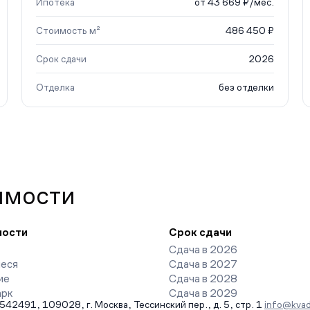
Ипотека
от 43 669 ₽/мес.
Стоимость м²
486 450 ₽
Срок сдачи
2026
Отделка
без отделки
имости
ности
Срок сдачи
Сдача в 2026
еся
Сдача в 2027
ие
Сдача в 2028
арк
Сдача в 2029
491, 109028, г. Москва, Тессинский пер., д. 5, стр. 1
info@kvad