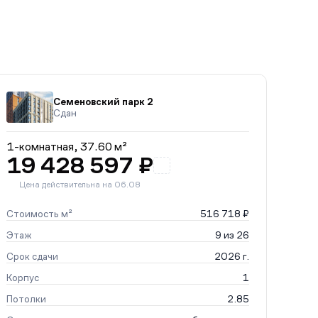
Семеновский парк 2
Сдан
1-комнатная,
37.60 м²
19 428 597 ₽
Цена действительна на 06.08
Стоимость м²
516 718 ₽
Этаж
9 из 26
Срок сдачи
2026 г.
Корпус
1
Потолки
2.85