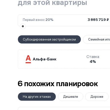
для этой квартиры
Первый взнос
20%
3 885 719 ₽
Субсидированная застройщиком
Семейная ип
Ставка
Альфа-Банк
4%
6 похожих планировок
На других этажах
Дешевле
Дороже