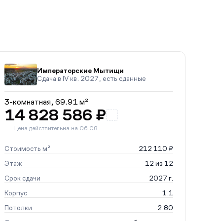
Императорские Мытищи
Сдача в IV кв. 2027, есть сданные
3-комнатная,
69.91 м²
14 828 586 ₽
Цена действительна на 06.08
Стоимость м²
212 110 ₽
Этаж
12 из 12
Срок сдачи
2027 г.
Корпус
1.1
Потолки
2.80