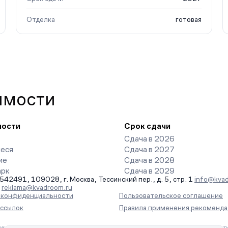
Отделка
готовая
имости
ности
Срок сдачи
Сдача в 2026
еся
Сдача в 2027
ие
Сдача в 2028
арк
Сдача в 2029
491, 109028, г. Москва, Тессинский пер., д. 5, стр. 1
info@kvad
-
reklama@kvadroom.ru
а конфиденциальности
Пользовательское соглашение
ассылок
Правила применения рекоменда
ения информации на основе сбора, систематизации и анализа сведений, отн