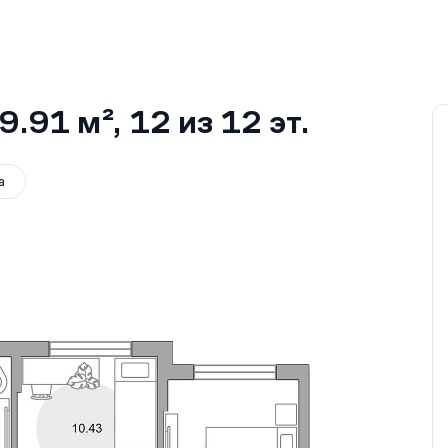
9.91 м²
, 12
из 12
эт.
а