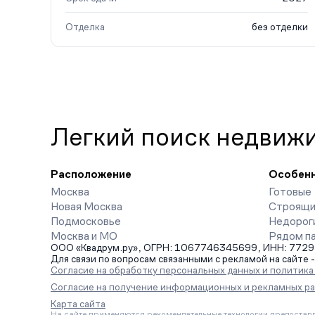
Отделка
без отделки
Легкий поиск недвиж
Расположение
Особен
Москва
Готовые
Новая Москва
Строящи
Подмосковье
Недорог
Москва и МО
Рядом п
ООО «Квадрум.ру», ОГРН: 1067746345699, ИНН: 7729542
Для связи по вопросам связанными с рекламой на сайте 
Согласие на обработку персональных данных и политик
Согласие на получение информационных и рекламных р
Карта сайта
На сайте применяются рекомендательные технологии предоставл