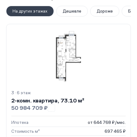
На других этажах
Дешевле
Дороже
Бол
3 · 6 этаж
2-комн. квартира, 73.10 м²
50 984 709 ₽
Ипотека
от 644 768 ₽/мес.
Стоимость м²
697 465 ₽