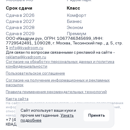
Срок сдачи
Класс
Сдача в 2026
Комфорт
Сдача в 2027
Бизнес
Сдача в 2028
Эконом
Сдача в 2029
Премиум
ООО «Квадрум.ру», ОГРН: 1067746345699, ИНН:
7729542491, 109028, г. Москва, Тессинский пер., д. 5, стр.
1
info@kvadroom.ru
Для связи по вопросам связанными с рекламой на сайте -
reklama@kvadroom.ru
Согласие на обработку персональных данных и политика
конфиденциальности
Пользовательское соглашение
Согласие на получение информационных и рекламных
рассылок
Правила применения рекомендательных технологий
Карта сайта
На сайте применяются рекомендательные технологии предоставления
информации на основе сбора, систематизации и анализа сведений,
Сайт использует ваши куки и
относящихся к предпочтениям пользователей сети «Интернет»,
прочие метаданные.
Узнать
Принять
находящихся на территории Российской Федерации.
+7 (495) 157-88-80
подробнее
КВАДРУМ © 2006 – 2026. Все права защищены.