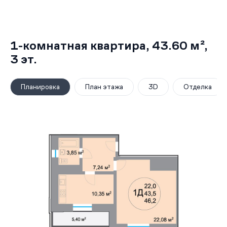
1-комнатная квартира,
43.60 м²
,
3
эт.
Планировка
План этажа
3D
Отделка