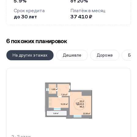
5.9%
от 20%
Срок кредита
Платёж в месяц
до 30 лет
37 410 ₽
6 похожих планировок
На других этажах
Дешевле
Дороже
Бол
2 · 2 этаж