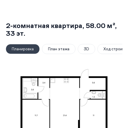
2-комнатная квартира,
58.00 м²
,
33
эт.
Планировка
План этажа
3D
Ход строите