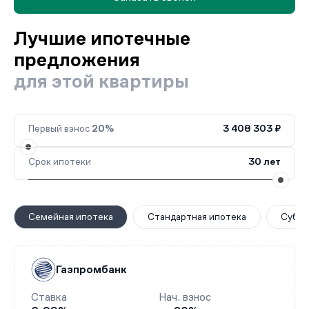
Лучшие ипотечные
предложения
для этой квартиры
Первый взнос
20%
3 408 303 ₽
Срок ипотеки
30 лет
Семейная ипотека
Стандартная ипотека
Субси
Газпромбанк
Ставка
Нач. взнос