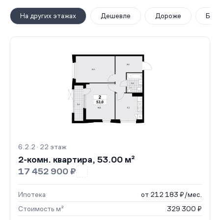
На других этажах
Дешевле
Дороже
Бол
6.2.2 · 22 этаж
2-комн. квартира, 53.00 м²
17 452 900 ₽
Ипотека
от 212 183 ₽/мес.
Стоимость м²
329 300 ₽