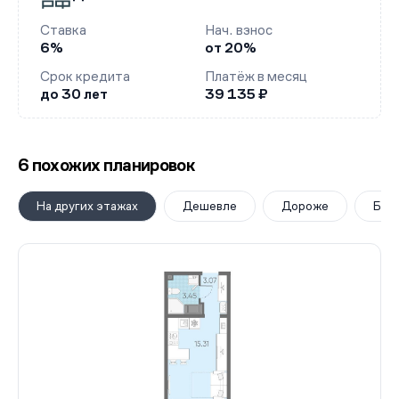
Ставка
Нач. взнос
6%
от 20%
Срок кредита
Платёж в месяц
до 30 лет
39 135 ₽
6 похожих планировок
На других этажах
Дешевле
Дороже
Бол