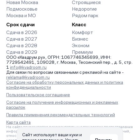
Новая Москва
Строящиеся
Подмосковье
Недорогие
Москва и МО
Рядом парк
Срок сдачи
Класс
Сдача в 2026
Комфорт
Сдача в 2027
Бизнес
Сдача в 2028
Эконом
Сдача в 2029
Премиум
ООО «Квадрум.ру», ОГРН: 1067746345699, ИНН:
7729542491, 109028, г. Москва, Тессинский пер., д. 5, стр.
1
info@kvadroom.ru
Для связи по вопросам связанными с рекламой на сайте -
reklama@kvadroom.ru
Согласие на обработку персональных данных и политика
конфиденциальности
Пользовательское соглашение
Согласие на получение информационных и рекламных
рассылок
Правила применения рекомендательных технологий
Карта сайта
На сайте применяются рекомендательные технологии предоставления
информации на основе сбора, систематизации и анализа сведений,
Сайт использует ваши куки и
относящихся к предпочтениям пользователей сети «Интернет»,