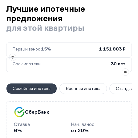
Лучшие ипотечные
предложения
для этой квартиры
Первый взнос
15%
1 151 883 ₽
Срок ипотеки
30 лет
Семейная ипотека
Военная ипотека
Стандартн
СберБанк
Ставка
Нач. взнос
6%
от 20%