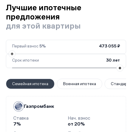
Лучшие ипотечные
предложения
для этой квартиры
Первый взнос
5%
473 055 ₽
Срок ипотеки
30 лет
Семейная ипотека
Военная ипотека
Стандартн
Газпромбанк
Ставка
Нач. взнос
7%
от 20%