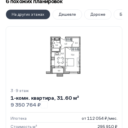
6 похожих планировок
На других этажах
Дешевле
Дороже
Бол
3 · 9 этаж
1-комн. квартира, 31.60 м²
9 350 764 ₽
Ипотека
от 112 054 ₽/мес.
Стоимость м²
295 910 ₽