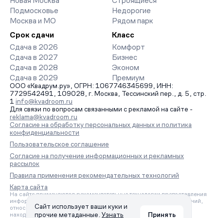
Новая Москва
Строящиеся
Подмосковье
Недорогие
Москва и МО
Рядом парк
Срок сдачи
Класс
Сдача в 2026
Комфорт
Сдача в 2027
Бизнес
Сдача в 2028
Эконом
Сдача в 2029
Премиум
ООО «Квадрум.ру», ОГРН: 1067746345699, ИНН:
7729542491, 109028, г. Москва, Тессинский пер., д. 5, стр.
1
info@kvadroom.ru
Для связи по вопросам связанными с рекламой на сайте -
reklama@kvadroom.ru
Согласие на обработку персональных данных и политика
конфиденциальности
Пользовательское соглашение
Согласие на получение информационных и рекламных
рассылок
Правила применения рекомендательных технологий
Карта сайта
На сайте применяются рекомендательные технологии предоставления
информации на основе сбора, систематизации и анализа сведений,
Сайт использует ваши куки и
относящихся к предпочтениям пользователей сети «Интернет»,
прочие метаданные.
Узнать
Принять
находящихся на территории Российской Федерации.