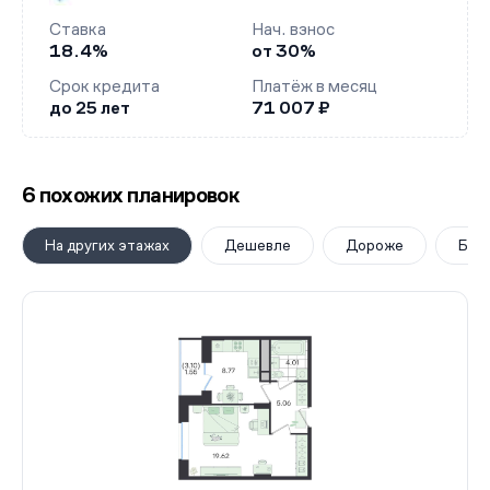
Ставка
Нач. взнос
18.4%
от 30%
Срок кредита
Платёж в месяц
до 25 лет
71 007 ₽
6 похожих планировок
На других этажах
Дешевле
Дороже
Бол