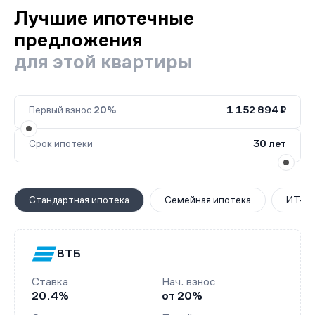
Лучшие ипотечные
предложения
для этой квартиры
Первый взнос
20%
1 152 894 ₽
Срок ипотеки
30 лет
Стандартная ипотека
Семейная ипотека
ИТ-ип
ВТБ
Ставка
Нач. взнос
20.4%
от 20%