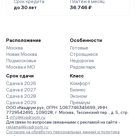
Срок кредита
Платёж в месяц
до 30 лет
36 746 ₽
Расположение
Особенности
Москва
Готовые
Новая Москва
Строящиеся
Подмосковье
Недорогие
Москва и МО
Рядом парк
Срок сдачи
Класс
Сдача в 2026
Комфорт
Сдача в 2027
Бизнес
Сдача в 2028
Эконом
Сдача в 2029
Премиум
ООО «Квадрум.ру», ОГРН: 1067746345699, ИНН:
7729542491, 109028, г. Москва, Тессинский пер., д. 5, стр.
1
info@kvadroom.ru
Для связи по вопросам связанными с рекламой на сайте -
reklama@kvadroom.ru
Согласие на обработку персональных данных и политика