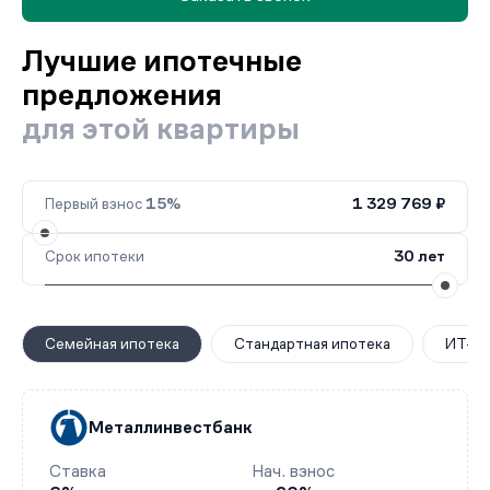
Лучшие ипотечные
предложения
для этой квартиры
Первый взнос
15%
1 329 769 ₽
Срок ипотеки
30 лет
Семейная ипотека
Стандартная ипотека
ИТ-ип
Металлинвестбанк
Ставка
Нач. взнос