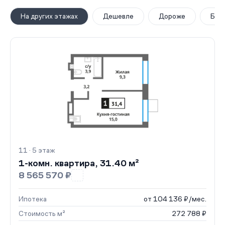
На других этажах
Дешевле
Дороже
Бол
11 · 5 этаж
1-комн. квартира, 31.40 м²
8 565 570 ₽
Ипотека
от 104 136 ₽/мес.
Стоимость м²
272 788 ₽