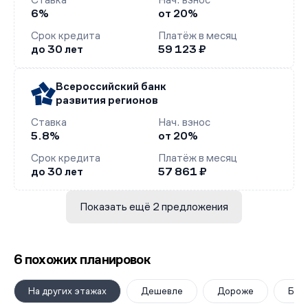
6%
от 20%
Срок кредита
Платёж в месяц
до 30 лет
59 123 ₽
Всероссийский банк
развития регионов
Ставка
Нач. взнос
5.8%
от 20%
Срок кредита
Платёж в месяц
до 30 лет
57 861 ₽
Показать ещё 2 предложения
6 похожих планировок
На других этажах
Дешевле
Дороже
Бол