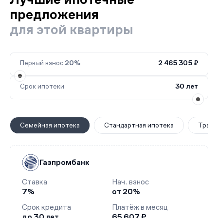
предложения
для этой квартиры
Первый взнос
20%
2 465 305 ₽
Срок ипотеки
30 лет
Семейная ипотека
Стандартная ипотека
Транш
Газпромбанк
Ставка
Нач. взнос
7%
от 20%
Срок кредита
Платёж в месяц
до 30 лет
65 607 ₽