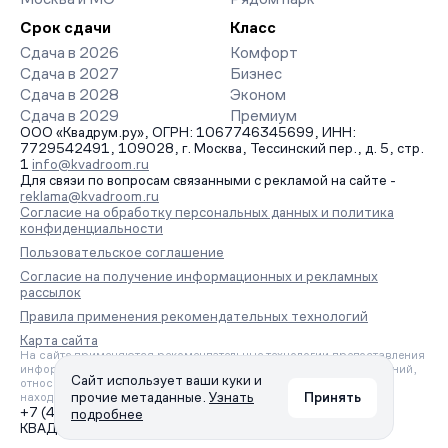
Срок сдачи
Класс
Сдача в 2026
Комфорт
Сдача в 2027
Бизнес
Сдача в 2028
Эконом
Сдача в 2029
Премиум
ООО «Квадрум.ру», ОГРН: 1067746345699, ИНН:
7729542491, 109028, г. Москва, Тессинский пер., д. 5, стр.
1
info@kvadroom.ru
Для связи по вопросам связанными с рекламой на сайте -
reklama@kvadroom.ru
Согласие на обработку персональных данных и политика
конфиденциальности
Пользовательское соглашение
Согласие на получение информационных и рекламных
рассылок
Правила применения рекомендательных технологий
Карта сайта
На сайте применяются рекомендательные технологии предоставления
информации на основе сбора, систематизации и анализа сведений,
Сайт использует ваши куки и
относящихся к предпочтениям пользователей сети «Интернет»,
прочие метаданные.
Узнать
Принять
находящихся на территории Российской Федерации.
+7 (495) 157-88-80
подробнее
КВАДРУМ © 2006 – 2026. Все права защищены.