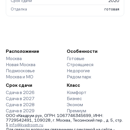
Срок сдачи
2020
Отделка
готовая
Расположение
Особенности
Москва
Готовые
Новая Москва
Строящиеся
Подмосковье
Недорогие
Москва и МО
Рядом парк
Срок сдачи
Класс
Сдача в 2026
Комфорт
Сдача в 2027
Бизнес
Сдача в 2028
Эконом
Сдача в 2029
Премиум
ООО «Квадрум.ру», ОГРН: 1067746345699, ИНН:
7729542491, 109028, г. Москва, Тессинский пер., д. 5, стр.
1
info@kvadroom.ru
Для связи по вопросам связанными с рекламой на сайте -