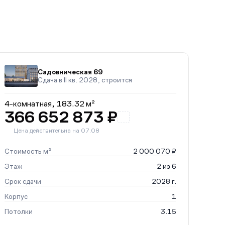
Садовническая 69
Сдача в II кв. 2028, строится
4-комнатная,
183.32 м²
366 652 873 ₽
Цена действительна на 07.08
Стоимость м²
2 000 070 ₽
Этаж
2 из 6
Срок сдачи
2028 г.
Корпус
1
Потолки
3.15