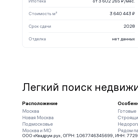
Ипотека
от 3 602 265 ₽/мес.
Стоимость м²
3 640 443 ₽
Срок сдачи
2028
Отделка
нет данных
Легкий поиск недвиж
Расположение
Особен
Москва
Готовые
Новая Москва
Строящи
Подмосковье
Недорог
Москва и МО
Рядом п
ООО «Квадрум.ру», ОГРН: 1067746345699, ИНН: 7729542