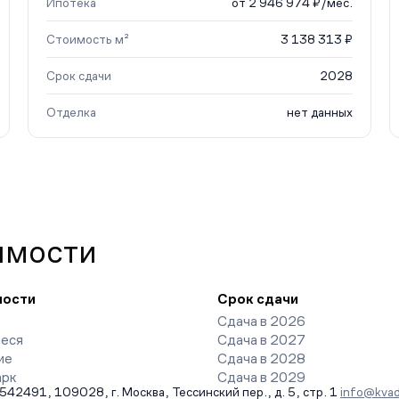
Ипотека
от 2 946 974 ₽/мес.
Стоимость м²
3 138 313 ₽
Срок сдачи
2028
Отделка
нет данных
имости
ности
Срок сдачи
Сдача в 2026
еся
Сдача в 2027
ие
Сдача в 2028
арк
Сдача в 2029
491, 109028, г. Москва, Тессинский пер., д. 5, стр. 1
info@kvad