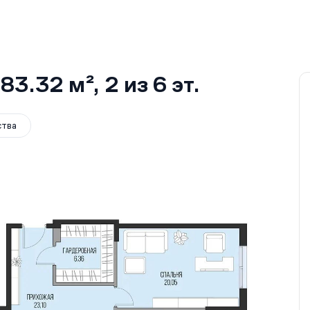
83.32 м²
, 2
из 6
эт.
ства