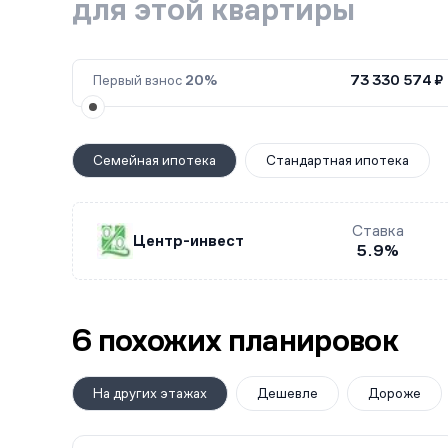
для этой квартиры
Первый взнос
20%
73 330 574 ₽
Семейная ипотека
Стандартная ипотека
Ставка
Центр-инвест
5.9%
6 похожих планировок
На других этажах
Дешевле
Дороже