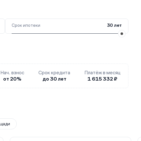
Срок ипотеки
30 лет
Нач. взнос
Срок кредита
Платёж в месяц
от 20%
до 30 лет
1 615 332 ₽
щади