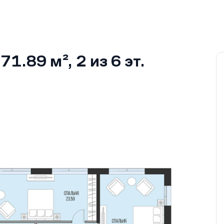
71.89 м²
, 2
из 6
эт.