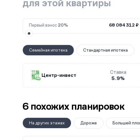
для этой квартиры
Первый взнос
20%
68 084 312 ₽
Семейная ипотека
Стандартная ипотека
Ставка
Центр-инвест
5.9%
6 похожих планировок
На других этажах
Дороже
Большей пло