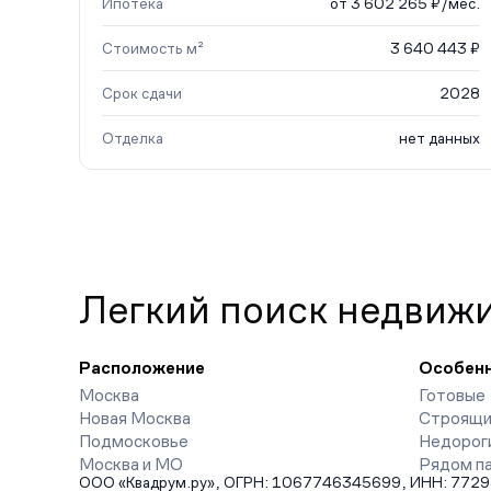
Ипотека
от 3 602 265 ₽/мес.
Стоимость м²
3 640 443 ₽
Срок сдачи
2028
Отделка
нет данных
Легкий поиск недвиж
Расположение
Особен
Москва
Готовые
Новая Москва
Строящи
Подмосковье
Недорог
Москва и МО
Рядом п
ООО «Квадрум.ру», ОГРН: 1067746345699, ИНН: 7729542