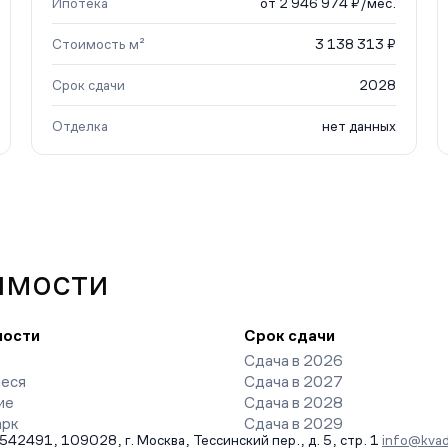
Ипотека
от 2 946 974 ₽/мес.
Стоимость м²
3 138 313 ₽
Срок сдачи
2028
Отделка
нет данных
имости
ности
Срок сдачи
Сдача в 2026
еся
Сдача в 2027
ие
Сдача в 2028
арк
Сдача в 2029
491, 109028, г. Москва, Тессинский пер., д. 5, стр. 1
info@kvad