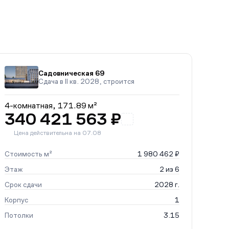
Садовническая 69
Сдача в II кв. 2028, строится
4-комнатная,
171.89 м²
340 421 563 ₽
Цена действительна на 07.08
Стоимость м²
1 980 462 ₽
Этаж
2 из 6
Срок сдачи
2028 г.
Корпус
1
Потолки
3.15