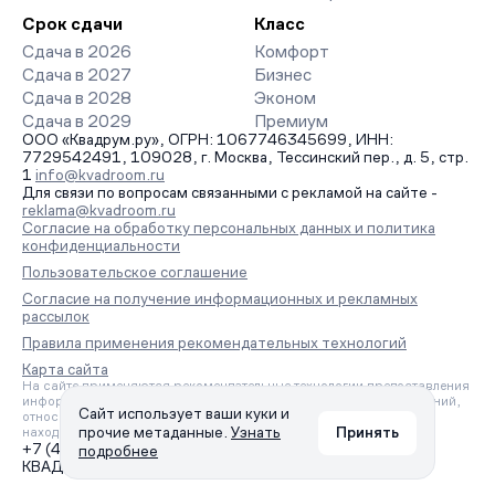
Срок сдачи
Класс
Сдача в 2026
Комфорт
Сдача в 2027
Бизнес
Сдача в 2028
Эконом
Сдача в 2029
Премиум
ООО «Квадрум.ру», ОГРН: 1067746345699, ИНН:
7729542491, 109028, г. Москва, Тессинский пер., д. 5, стр.
1
info@kvadroom.ru
Для связи по вопросам связанными с рекламой на сайте -
reklama@kvadroom.ru
Согласие на обработку персональных данных и политика
конфиденциальности
Пользовательское соглашение
Согласие на получение информационных и рекламных
рассылок
Правила применения рекомендательных технологий
Карта сайта
На сайте применяются рекомендательные технологии предоставления
информации на основе сбора, систематизации и анализа сведений,
Сайт использует ваши куки и
относящихся к предпочтениям пользователей сети «Интернет»,
прочие метаданные.
Узнать
Принять
находящихся на территории Российской Федерации.
+7 (495) 157-88-80
подробнее
КВАДРУМ © 2006 – 2026. Все права защищены.