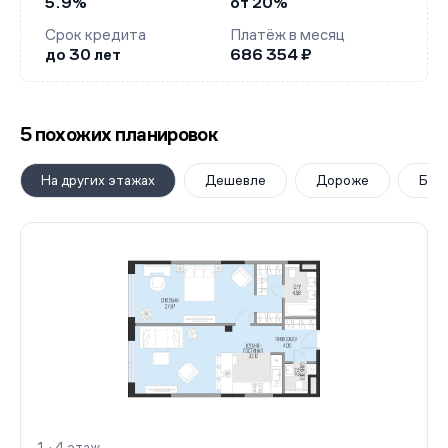
5.9%
от 20%
Срок кредита
Платёж в месяц
до 30 лет
686 354 ₽
5 похожих планировок
На других этажах
Дешевле
Дороже
Бол
1 · 4 этаж