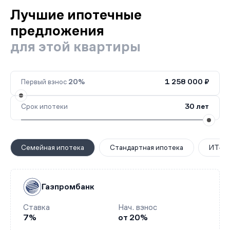
Лучшие ипотечные
предложения
для этой квартиры
Первый взнос
20%
1 258 000 ₽
Срок ипотеки
30 лет
Семейная ипотека
Стандартная ипотека
ИТ-ип
Газпромбанк
Ставка
Нач. взнос
7%
от 20%