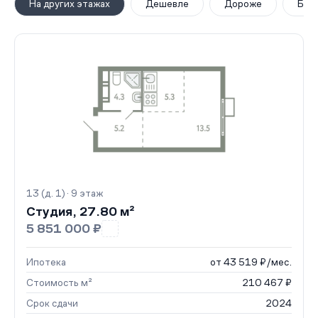
На других этажах
Дешевле
Дороже
Бол
13 (д. 1) · 9 этаж
Студия, 27.80 м²
5 851 000 ₽
Ипотека
от 43 519 ₽/мес.
Стоимость м²
210 467 ₽
Срок сдачи
2024