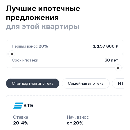
Лучшие ипотечные
предложения
для этой квартиры
Первый взнос
20%
1 157 600 ₽
Срок ипотеки
30 лет
Стандартная ипотека
Семейная ипотека
ИТ-ип
ВТБ
Ставка
Нач. взнос
20.4%
от 20%