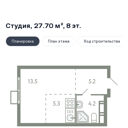
Студия,
27.70 м²
, 8
эт.
Планировка
План этажа
Ход строительства