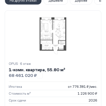
На других этажах
Дешевле
Дороже
Бол
OPUS · 6 этаж
1-комн. квартира, 55.80 м²
68 461 020 ₽
Ипотека
от 776 381 ₽/мес.
Стоимость м²
1 226 900 ₽
Срок сдачи
2026