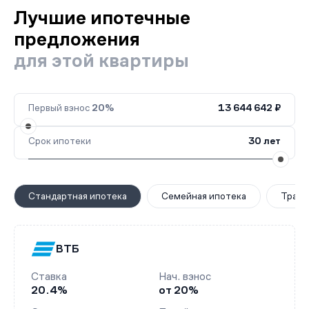
Лучшие ипотечные
предложения
для этой квартиры
Первый взнос
20%
13 644 642 ₽
Срок ипотеки
30 лет
Стандартная ипотека
Семейная ипотека
Транш
ВТБ
Ставка
Нач. взнос
20.4%
от 20%