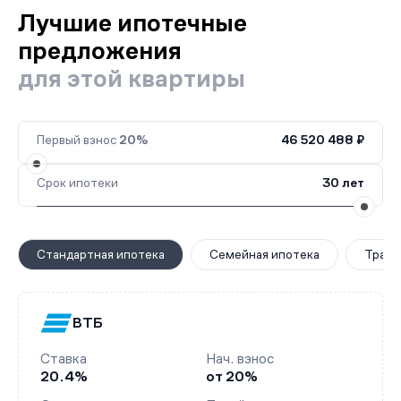
Лучшие ипотечные
предложения
для этой квартиры
Первый взнос
20%
46 520 488 ₽
Срок ипотеки
30 лет
Стандартная ипотека
Семейная ипотека
Транш
ВТБ
Ставка
Нач. взнос
20.4%
от 20%