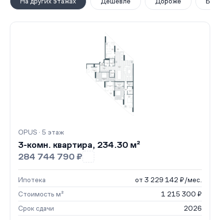
На других этажах
Дешевле
Дороже
Бол
OPUS · 5 этаж
3-комн. квартира, 234.30 м²
284 744 790 ₽
Ипотека
от 3 229 142 ₽/мес.
Стоимость м²
1 215 300 ₽
Срок сдачи
2026