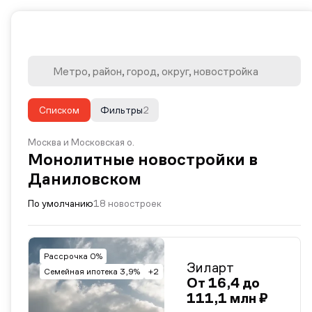
Списком
Фильтры
2
Москва и Московская о.
Монолитные новостройки в
Даниловском
По умолчанию
18 новостроек
Рассрочка 0%
Зиларт
Семейная ипотека 3,9%
+2
От 16,4 до
111,1 млн ₽