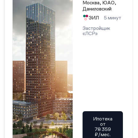
Москва, ЮАО,
Даниловский
ЗИЛ
5 минут
Застройщик
«ЛСР»
Ипотека
от
78 359
₽/мес.